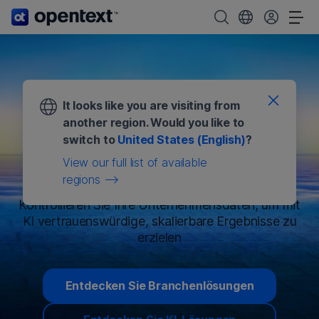
OpenText-Startseite.
OpenText durchsuc
Wählen Sie Ihr 
Nav
It looks like you are visiting from
Sicheres
another region. Would you like to
switch to
United States (English)
?
Informationsmanagement
View our full list of available
für KI
regions
Kontrollieren Sie Ihre Unternehmensdaten, um mit
KI vertrauenswürdige, skalierbare Ergebnisse zu
erzielen
Entdecken Sie Branchenlösungen