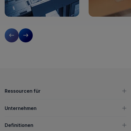
Vorherige Folie
Nächste Folie
OpenText-Fußzeile
Ressourcen für
Unternehmen
Definitionen