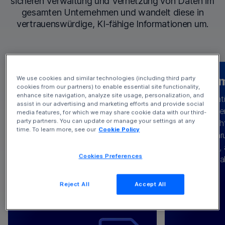
sicheren Verwaltung und Vernetzung von Daten im
gesamten Unternehmen und wandelt diese in
vertrauenswürdige, KI-fähige Informationen um.
Machen Sie sich
KI i
We use cookies and similar technologies (including third party
cookies from our partners) to enable essential site functionality,
bereit für KI
enhance site navigation, analyze site usage, personalization, and
Informat
assist in our advertising and marketing efforts and provide social
Unternehmen
media features, for which we may share cookie data with our third-
Mit unseren Technologien und
party partners. You can update or manage your settings at any
– in den ric
Indem wir die richtigen Daten aus
Dienstleistungen unterstützen wir
Entwerfe
time. To learn more, see our
Cookie Policy
Ausführu
den richtigen Systemen
Sie bei der Erfassung und
individuelle
Aufgaben, 
KI-
verbinden, versorgen wir Ihre
Aufbereitung von Daten, der
für Ihr Te
Cookies Preferences
personal
mit wichtigen
Engine
Gewährleistung von Governance
kann helfen
Integrationen, indem wir
sowie der Nutzung integrierter
eine Infor
Datensätze aus Anwendungen
Reject All
Accept All
Schutzmaßnahmen und
strukturiert
und Clouds zusammenführen,
Compliance-Frameworks.
Inhalte 
darunter CRM, ERP, Lieferkette,
zusammen
Content Management und mehr.