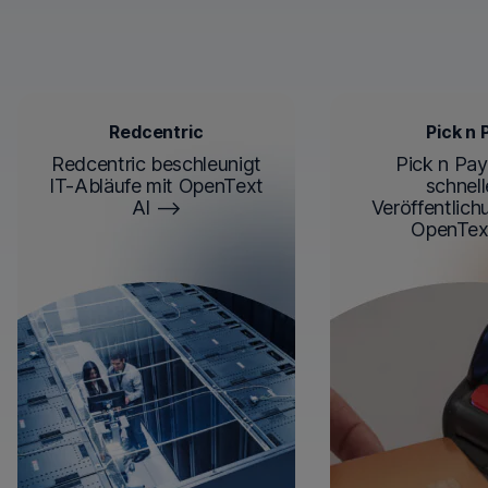
Redcentric
Pick n 
Redcentric beschleunigt
Pick n Pay 
IT-Abläufe mit OpenText
schnell
AI
Veröffentlich
OpenTex