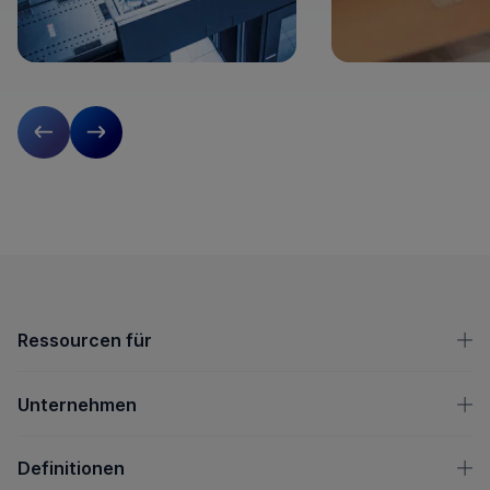
Vorherige Folie
Nächste Folie
OpenText-Fußzeile
Ressourcen für
Unternehmen
Definitionen