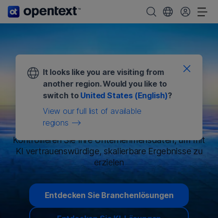
OpenText-Startseite.
OpenText durchsuc
Wählen Sie Ihr 
Nav
It looks like you are visiting from
Sicheres
another region. Would you like to
switch to
United States (English)
?
Informationsmanagement
View our full list of available
für KI
regions
Kontrollieren Sie Ihre Unternehmensdaten, um mit
KI vertrauenswürdige, skalierbare Ergebnisse zu
erzielen
Entdecken Sie Branchenlösungen