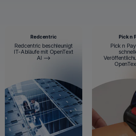
Redcentric
Pick n 
Redcentric beschleunigt
Pick n Pay 
IT-Abläufe mit OpenText
schnell
AI
Veröffentlich
OpenTex