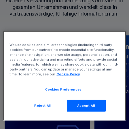
sicheren Verwaltung und Vernetzung von Daten im
gesamten Unternehmen und wandelt diese in
vertrauenswürdige, KI-fähige Informationen um.
Machen Sie sich
KI i
We use cookies and similar technologies (including third party
cookies from our partners) to enable essential site functionality,
bereit für KI
enhance site navigation, analyze site usage, personalization, and
Informat
assist in our advertising and marketing efforts and provide social
Unternehmen
media features, for which we may share cookie data with our third-
Mit unseren Technologien und
party partners. You can update or manage your settings at any
– in den ric
Indem wir die richtigen Daten aus
Dienstleistungen unterstützen wir
Entwerfe
time. To learn more, see our
Cookie Policy
Ausführu
den richtigen Systemen
Sie bei der Erfassung und
individuelle
Aufgaben, 
KI-
verbinden, versorgen wir Ihre
Aufbereitung von Daten, der
für Ihr Te
Cookies Preferences
personal
mit wichtigen
Engine
Gewährleistung von Governance
kann helfen
Integrationen, indem wir
sowie der Nutzung integrierter
eine Infor
Datensätze aus Anwendungen
Reject All
Accept All
Schutzmaßnahmen und
strukturiert
und Clouds zusammenführen,
Compliance-Frameworks.
Inhalte 
darunter CRM, ERP, Lieferkette,
zusammen
Content Management und mehr.